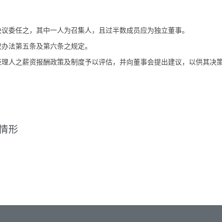
决议委任之，其中一人为召集人，且过半数成员应为独立董事。
权办法第五条及第六条之规定。
经理人之薪资报酬政策及制度予以评估，并向董事会提出建议，以供其决
作情形