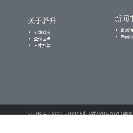
新闻
关于骅升
最新
公司概况
新闻
全球据点
人才招募
15F., No.237, Sec.1, Datong Rd., Xizhi Dist., New Taipei
Tel： (886) 2-2647-1896
Fax：(886) 2-2648-7388
粤ICP备17028774号-1