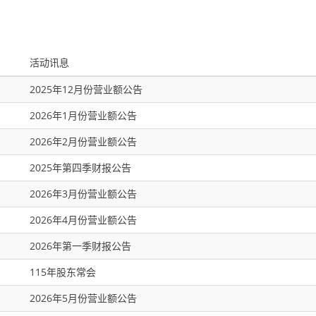
活动讯息
2025年12月份营业额公告
2026年1月份营业额公告
2026年2月份营业额公告
2025年第四季财报公告
2026年3月份营业额公告
2026年4月份营业额公告
2026年第一季财报公告
115年股东常会
2026年5月份营业额公告