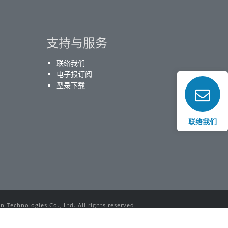
支持与服务
联络我们
电子报订阅
型录下载
联络我们
 Technologies Co., Ltd. All rights reserved.
rks used in this website belong to their respective owners.